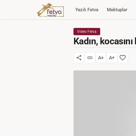
Yazılı Fetva
Mektuplar
Video Fetva
Kadın, kocasını 