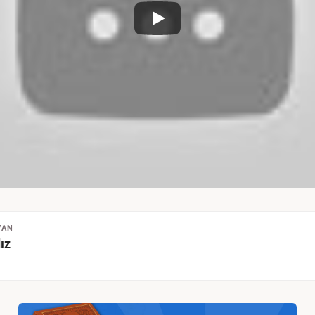
YAN
ız