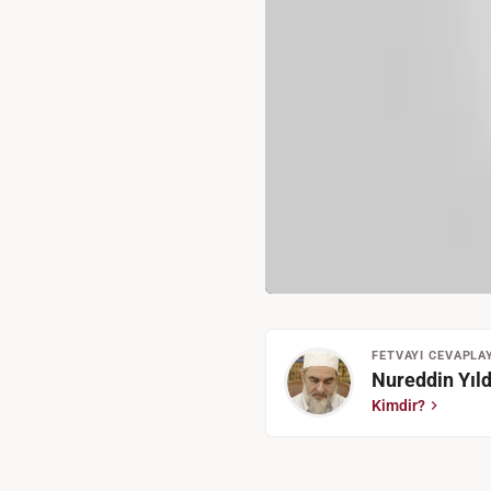
FETVAYI CEVAPLA
Nureddin Yıld
Kimdir?