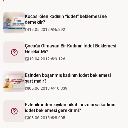
Kocası ölen kadının “iddet” beklemesi ne
demektir?
13.05.2018
6.292
Çocuğu Olmayan Bir Kadının İddet Beklemesi
Gerekir Mi?
Fetva
19.04.2012
9.126
Eşinden boşanmış kadının iddet beklemesi
şart mıdır?
05.06.2013
10.339
Evlenilmeden kıyılan nikâh bozulursa kadının
iddet beklemesi gerekir mi?
Fetva
08.06.2015
8.005