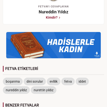
FETVAYI CEVAPLAYAN
Nureddin Yıldız
Kimdir?
FETVA ETİKETLERİ
boşanma
dini sorular
evlilik
fetva
iddet
nureddin yıldız
nurettin yıldız
BENZER FETVALAR