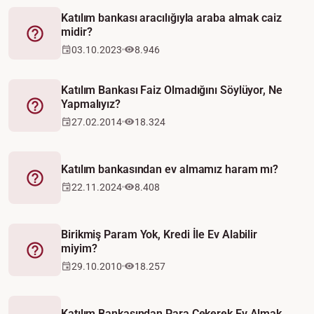
Katılım bankası aracılığıyla araba almak caiz
midir?
Fetva
03.10.2023
8.946
Katılım Bankası Faiz Olmadığını Söylüyor, Ne
Yapmalıyız?
Fetva
27.02.2014
18.324
Katılım bankasından ev almamız haram mı?
Fetva
22.11.2024
8.408
Birikmiş Param Yok, Kredi İle Ev Alabilir
miyim?
Fetva
29.10.2010
18.257
Katılım Bankasından Para Çekerek Ev Almak