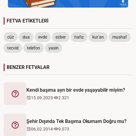
FETVA ETİKETLERİ
cüz
dua
evde
ezber
hafız
kur'an
mushaf
tecvid
telefon
yasin
BENZER FETVALAR
Kendi başıma ayrı bir evde yaşayabilir miyim?
Fetva
15.09.2023
2.321
Şehir Dışında Tek Başıma Okumam Doğru mu?
Fetva
06.02.2014
9.073