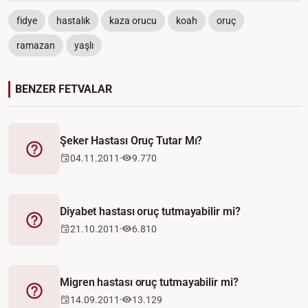
fidye
hastalık
kaza orucu
koah
oruç
ramazan
yaşlı
BENZER FETVALAR
Şeker Hastası Oruç Tutar Mı?
Fetva
04.11.2011
9.770
Diyabet hastası oruç tutmayabilir mi?
Fetva
21.10.2011
6.810
Migren hastası oruç tutmayabilir mi?
Fetva
14.09.2011
13.129