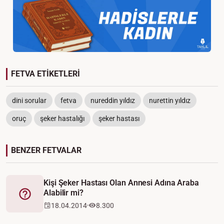
FETVA ETİKETLERİ
dini sorular
fetva
nureddin yıldız
nurettin yıldız
oruç
şeker hastalığı
şeker hastası
BENZER FETVALAR
Kişi Şeker Hastası Olan Annesi Adına Araba
Alabilir mi?
Fetva
18.04.2014
8.300