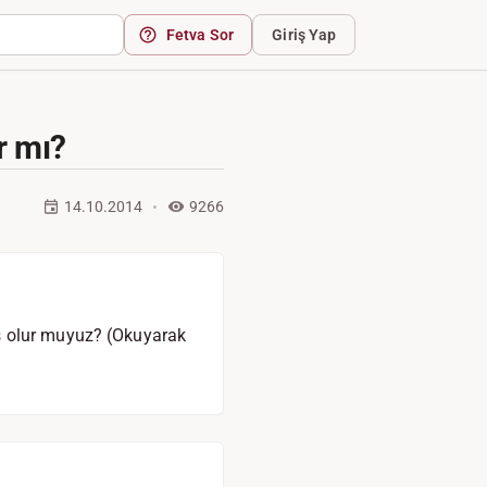
Fetva Sor
Giriş Yap
r mı?
14.10.2014
9266
ş olur muyuz? (Okuyarak