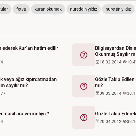
rular
fetva
kuran okumak
nureddin yıldız
nurettin yıldız
p ederek Kur’an hatim edilir
Bilgisayardan Dinle
Okunmuş Sayılır m
Fetva
74
18.02.2014
10.4
ek veya ağız kıpırdatmadan
Gözle Takip Edilen
m sayılır mı?
mı?
Fetva
877
09.03.2014
38.1
n nasıl ara vermeliyiz?
Gözle Takip Ederek
Fetva
24
20.04.2012
33.1