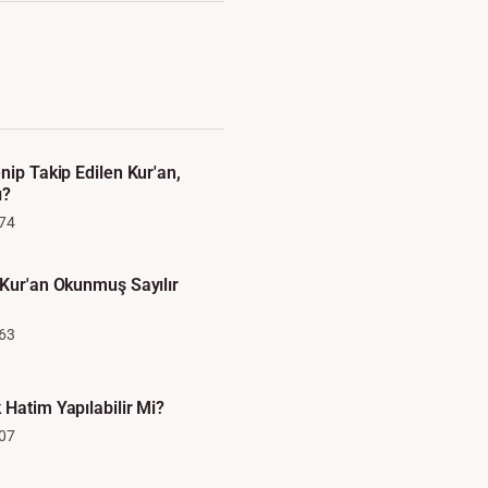
nip Takip Edilen Kur'an,
ı?
74
 Kur'an Okunmuş Sayılır
63
 Hatim Yapılabilir Mi?
07