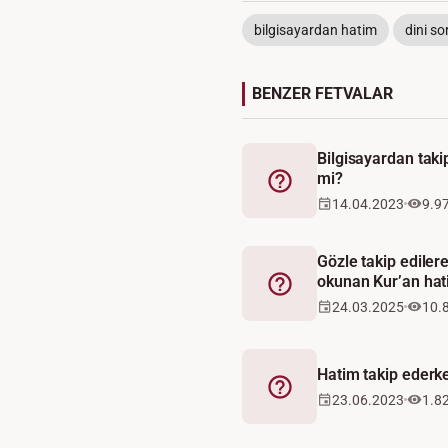
bilgisayardan hatim
dini so
BENZER FETVALAR
Bilgisayardan taki
mi?
Fetva
14.04.2023
9.9
Gözle takip ediler
okunan Kur’an hati
Fetva
24.03.2025
10.
Hatim takip ederke
Fetva
23.06.2023
1.8