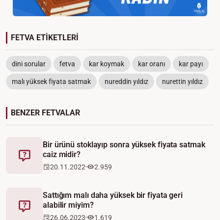
FETVA ETİKETLERİ
dini sorular
fetva
kar koymak
kar oranı
kar payı
malı yüksek fiyata satmak
nureddin yıldız
nurettin yıldız
BENZER FETVALAR
Bir ürünü stoklayıp sonra yüksek fiyata satmak
caiz midir?
Fetva
20.11.2022
2.959
Sattığım malı daha yüksek bir fiyata geri
alabilir miyim?
Fetva
26.06.2023
1.619