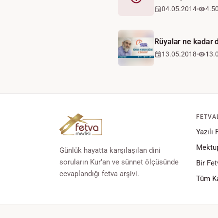
Fetva
04.05.2014
4.5
Rüyalar ne kadar d
13.05.2018
13.
FETVA
Yazılı 
Mektup
Günlük hayatta karşılaşılan dini
soruların Kur’an ve sünnet ölçüsünde
Bir Fet
cevaplandığı fetva arşivi.
Tüm Ka