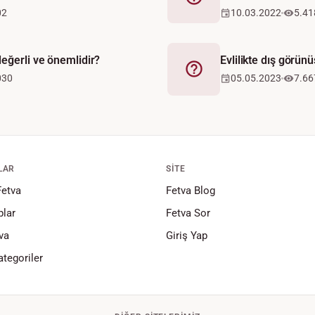
Fetva
02
10.03.2022
5.41
eğerli ve önemlidir?
Evlilikte dış görün
Fetva
030
05.05.2023
7.66
LAR
SITE
Fetva
Fetva Blog
lar
Fetva Sor
va
Giriş Yap
tegoriler