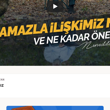
YAN
ız