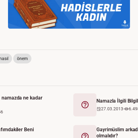
nasıl
önem
r, namazda ne kadar
Namazla İlgili Bilgi
Fetva
27.03.2013
6.49
56
afımdakiler Beni
Gayrimüslim arkadaş
olmalıdır?