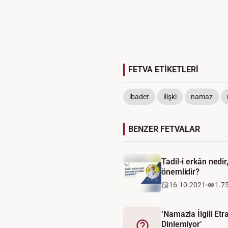
FETVA ETİKETLERİ
ibadet
ilişki
namaz
BENZER FETVALAR
Tadil-i erkân nedi
önemlidir?
16.10.2021
1.7
‘Namazla İlgili Etr
Dinlemiyor’