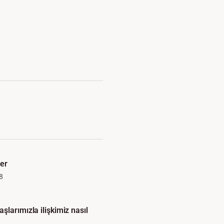
ler
8
larımızla ilişkimiz nasıl