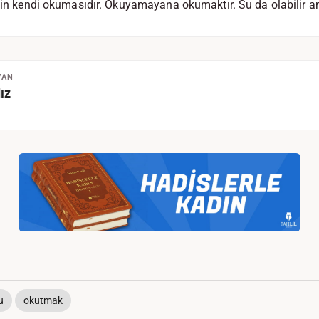
inin kendi okumasıdır. Okuyamayana okumaktır. Su da olabilir a
YAN
ız
u
okutmak