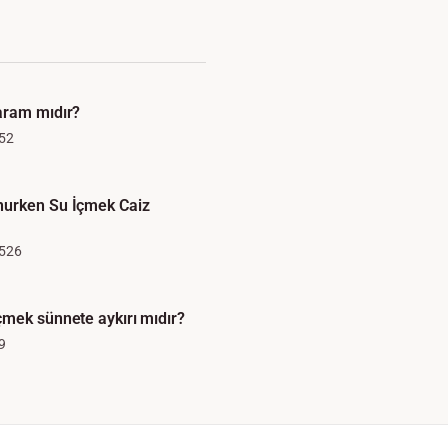
aram mıdır?
52
urken Su İçmek Caiz
526
mek sünnete aykırı mıdır?
9