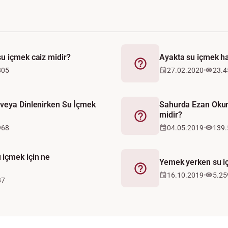
u içmek caiz midir?
Ayakta su içmek h
Fetva
805
27.02.2020
23.4
veya Dinlenirken Su İçmek
Sahurda Ezan Okun
midir?
Fetva
968
04.05.2019
139.
içmek için ne
Yemek yerken su iç
Fetva
16.10.2019
5.25
87