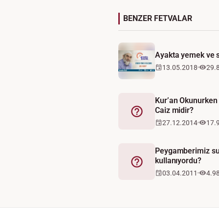
BENZER FETVALAR
Ayakta yemek ve s
13.05.2018
29.
Kur’an Okunurken 
Caiz midir?
Fetva
27.12.2014
17.
Peygamberimiz su 
kullanıyordu?
Fetva
03.04.2011
4.9