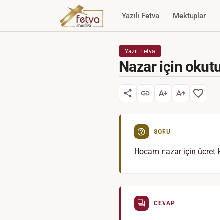
Yazılı Fetva
Mektuplar
Yazılı Fetva
Nazar için okut
SORU
Hocam nazar için ücret 
CEVAP