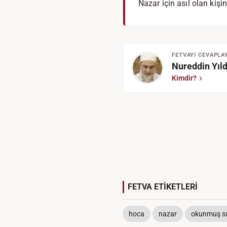
Nazar için asıl olan kiş
FETVAYI CEVAPLA
Nureddin Yıld
Kimdir?
FETVA ETİKETLERİ
hoca
nazar
okunmuş s