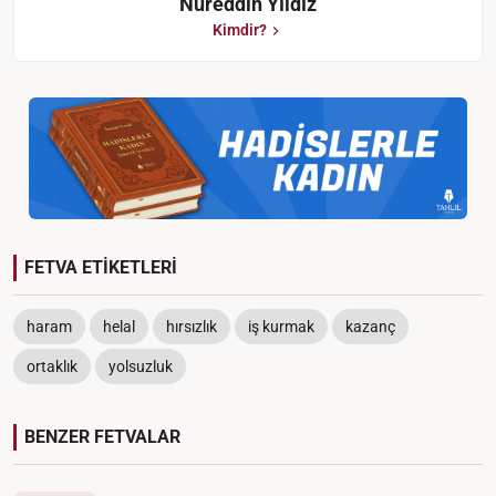
Nureddin Yıldız
Kimdir?
FETVA ETİKETLERİ
haram
helal
hırsızlık
iş kurmak
kazanç
ortaklık
yolsuzluk
BENZER FETVALAR