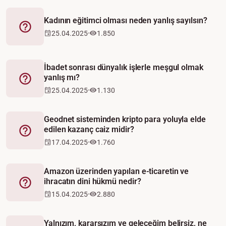
Kadının eğitimci olması neden yanlış sayılsın?
Fetva
25.04.2025
1.850
İbadet sonrası dünyalık işlerle meşgul olmak
yanlış mı?
Fetva
25.04.2025
1.130
Geodnet sisteminden kripto para yoluyla elde
edilen kazanç caiz midir?
Fetva
17.04.2025
1.760
Amazon üzerinden yapılan e-ticaretin ve
ihracatın dini hükmü nedir?
Fetva
15.04.2025
2.880
Yalnızım, kararsızım ve geleceğim belirsiz, ne