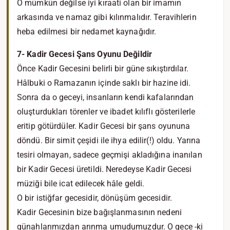
O mümkün değilse iyi kıraati olan bir imamın
arkasında ve namaz gibi kılınmalıdır. Teravihlerin
heba edilmesi bir nedamet kaynağıdır.
7- Kadir Gecesi Şans Oyunu Değildir
Önce Kadir Gecesini belirli bir güne sıkıştırdılar.
Hâlbuki o Ramazanın içinde saklı bir hazine idi.
Sonra da o geceyi, insanların kendi kafalarından
oluşturdukları törenler ve ibadet kılıflı gösterilerle
eritip götürdüler. Kadir Gecesi bir şans oyununa
döndü. Bir simit çeşidi ile ihya edilir(!) oldu. Yarına
tesiri olmayan, sadece geçmişi akladığına inanılan
bir Kadir Gecesi üretildi. Neredeyse Kadir Gecesi
müziği bile icat edilecek hâle geldi.
O bir istiğfar gecesidir, dönüşüm gecesidir.
Kadir Gecesinin bize bağışlanmasının nedeni
günahlarımızdan arınma umudumuzdur. O gece -ki