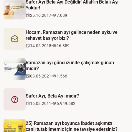
Safer Ayı Bela Ayı Değildir! Allah'ın Belalı Ayı
Yoktur!
25.10.2017
7.089
Hocam, Ramazan ayı gelince neden uyku ve
rehavet basıyor bizi?
Mektup
14.05.2018
16.859
Ramazan ayı gündüzünde çalışmak günah
mıdır?
03.05.2021
1.566
Safer Ayı, Bela Ayı mıdır?
Fetva
16.03.2011
6.949.682
25) Ramazan ayı boyunca ibadet aşkımızı
canlı tutabilmemiz için ne tavsiye edersiniz?