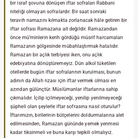
bir israf şovuna dönüşen iftar sofraları Rabbani
niteliği olmayan sofralardır. Bir saat sonraki
teravih namazını kılmakta zorlanacak hâle getiren bir
iftar sofrası Ramazana ait değildir. Ramazandan
önce mü’minlerin kerih gördüğü müsrif harcamaları
Ramazanın gölgesinde mübahlaştırmak hatalıdır.
Ramazan bir açlık terbiyesi iken, onu açlık
edebiyatına dönüştüremeyiz. Dün alkol tüketilen
otellerde bugün iftar sofralarının kurulması, bunun
adının da Allah rızası için iftar vermek olması en
azından gülünçtür. Müslümanlar iftarlarına sahip
çıkmalıdır. İçilip içilmeyeceği, yenilip yenilmeyeceği
şüpheli olan şeylerle iftar sofrasına nasıl oturulur?
İftarımızın, birilerinin bütçelerini doldurmalarına alet
edilmesinden, Ramazan gününde yemek yenmesi
kadar tiksinmeli ve buna karşı tepkili olmalıyız.