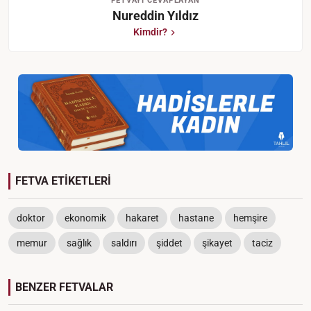
FETVAYI CEVAPLAYAN
Nureddin Yıldız
Kimdir?
FETVA ETİKETLERİ
doktor
ekonomik
hakaret
hastane
hemşire
memur
sağlık
saldırı
şiddet
şikayet
taciz
BENZER FETVALAR