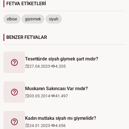
FETVA ETİKETLERİ
elbise
giyinmek
siyah
BENZER FETVALAR
Tesettürde siyah giymek şart mıdır?
Fetva
27.04.2023
4.205
Muskanın Sakıncası Var mıdır?
Fetva
03.05.2014
41.497
Kadın mutlaka siyah mı giymelidir?
Fetva
24.01.2023
4.656