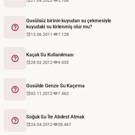
27.09.2022
5.108
Gusülsüz birinin kuyudan su çekmesiyle
kuyudaki su kirlenmiş olur mu?
Fetva
13.06.2011
7.128
Kaçak Su Kullanılması
Fetva
28.02.2012
9.033
Gusülde Genze Su Kaçırma
Fetva
02.11.2012
7.462
Soğuk Su İle Abdest Almak
Fetva
24.04.2012
28.467