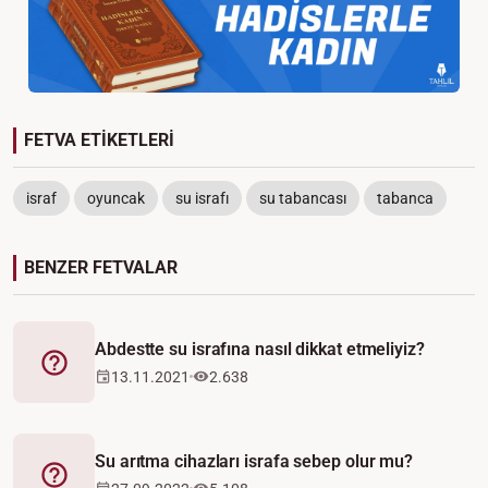
FETVA ETİKETLERİ
israf
oyuncak
su israfı
su tabancası
tabanca
BENZER FETVALAR
Abdestte su israfına nasıl dikkat etmeliyiz?
Fetva
13.11.2021
2.638
Su arıtma cihazları israfa sebep olur mu?
Fetva