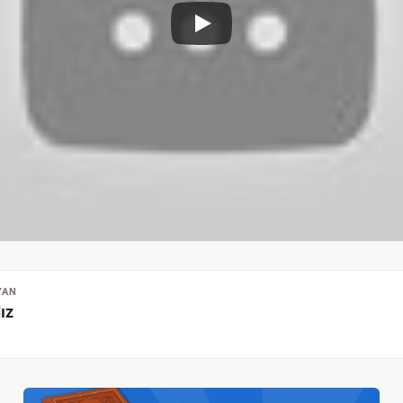
YAN
ız