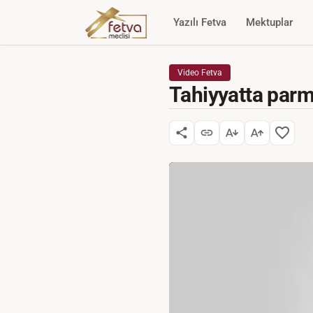
Yazılı Fetva
Mektuplar
Video Fetva
Tahiyyatta par