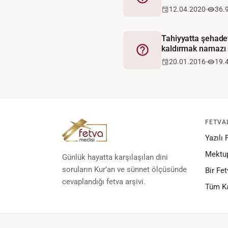
Fetva
12.04.2020
36.
Tahiyyatta şehade
kaldırmak namazı
Fetva
20.01.2016
19.
FETVA
Yazılı 
Mektup
Günlük hayatta karşılaşılan dini
soruların Kur’an ve sünnet ölçüsünde
Bir Fet
cevaplandığı fetva arşivi.
Tüm Ka