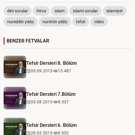
dini sorular
fetva
islam
islami sorular
islamiyet
nureddin yıldız
nurettin yıldız
tefsir
video
BENZER FETVALAR
Tefsir Dersleri 8. Bölüm
05.09.2013
15.487
Tefsir Dersleri 7.Bölüm
03.08.2013
8.537
Tefsir Dersleri 6. Bölüm
28.03.2013
8.952