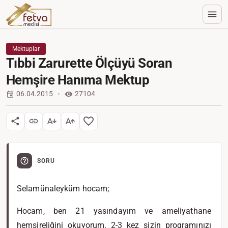
Mektuplar
Tıbbi Zarurette Ölçüyü Soran
Hemşire Hanıma Mektup
06.04.2015
27104
SORU
Selamünaleyküm hocam;
Hocam, ben 21 yasındayım ve ameliyathane
hemşireliğini okuyorum. 2-3 kez sizin programınızı