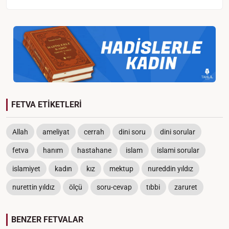
FETVA ETİKETLERİ
Allah
ameliyat
cerrah
dini soru
dini sorular
fetva
hanım
hastahane
islam
islami sorular
islamiyet
kadın
kız
mektup
nureddin yıldız
nurettin yıldız
ölçü
soru-cevap
tıbbi
zaruret
BENZER FETVALAR