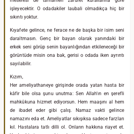
meselesi de tamamen zaruret kurallarına göre
işleyecektir. O odadakiler laubali olmadıkça hiç bir
sıkıntı yoktur.
Kıyafete gelince, ne ferace ne de başka bir isim seni
daraltmasın. Genç bir bayan olarak yanındaki bir
erkek seni görüp senin bayanlığından etkileneceği bir
görüntüde misin ona bak, gerisi o odada iken ayrıntı
sayılabilir.
Kızım,
Her ameliyathaneye girişinde orada yatan hasta bir
kâfir bile olsa şunu unutma: Sen Allah'ın en şerefli
mahkûkuna hizmet ediyorsun. Hem maaşını al hem
de ibadet eder gibi çalış. Namaz vakti gelince
namazını eda et. Ameliyatlar sıkışıksa sadece farzları
kıl. Hastalara tatlı dilli ol. Onların hakkına riayet et.