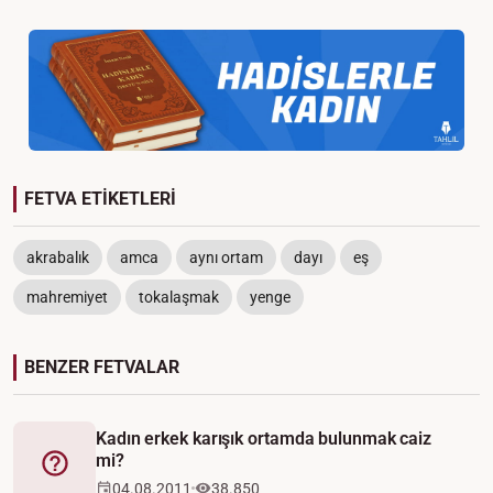
FETVA ETİKETLERİ
akrabalık
amca
aynı ortam
dayı
eş
mahremiyet
tokalaşmak
yenge
BENZER FETVALAR
Kadın erkek karışık ortamda bulunmak caiz
mi?
Fetva
04.08.2011
38.850