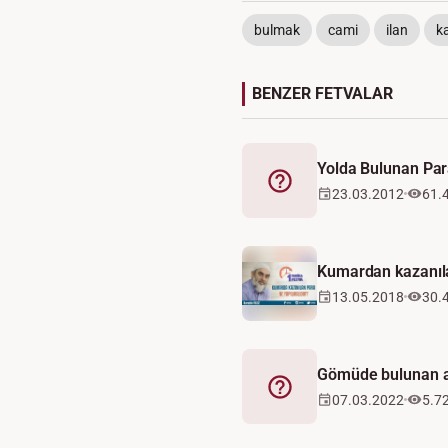
bulmak
cami
ilan
k
BENZER FETVALAR
Yolda Bulunan Pa
Fetva
23.03.2012
61.
Kumardan kazanıla
13.05.2018
30.
Gömüde bulunan al
Fetva
07.03.2022
5.7