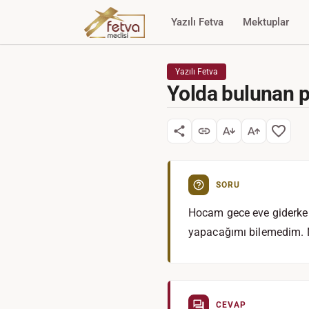
Yazılı Fetva
Mektuplar
Yazılı Fetva
Yolda bulunan p
SORU
Hocam gece eve giderken
yapacağımı bilemedim.
CEVAP