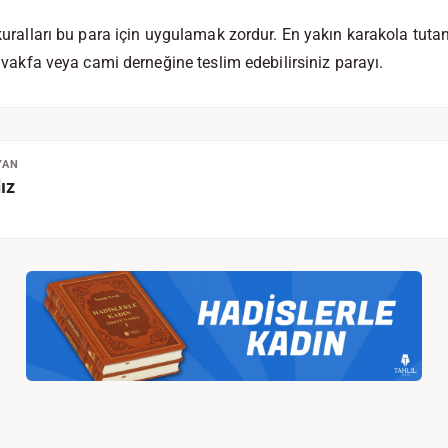
ı kuralları bu para için uygulamak zordur. En yakın karakola tut
ir vakfa veya cami derneğine teslim edebilirsiniz parayı.
YAN
ız