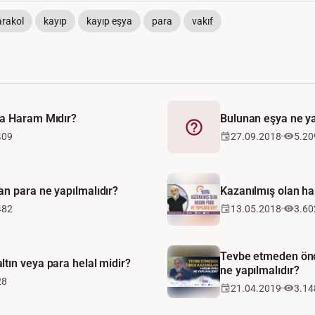
arakol
kayıp
kayıp eşya
para
vakıf
ra Haram Mıdır?
Bulunan eşya ne ya
Fetva
409
27.09.2018
5.20
n para ne yapılmalıdır?
Kazanılmış olan ha
482
13.05.2018
3.60
Tevbe etmeden önc
tın veya para helal midir?
ne yapılmalıdır?
28
21.04.2019
3.14