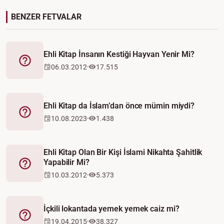
BENZER FETVALAR
Ehli Kitap İnsanın Kestiği Hayvan Yenir Mi?
Fetva
06.03.2012
17.515
Ehli Kitap da İslam’dan önce mümin miydi?
Fetva
10.08.2023
1.438
Ehli Kitap Olan Bir Kişi İslami Nikahta Şahitlik
Yapabilir Mi?
Fetva
10.03.2012
5.373
İçkili lokantada yemek yemek caiz mi?
Fetva
19.04.2015
38.327