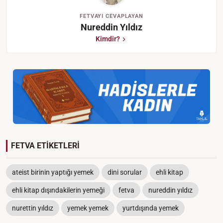
FETVAYI CEVAPLAYAN
Nureddin Yıldız
Kimdir?
FETVA ETİKETLERİ
ateist birinin yaptığı yemek
dini sorular
ehli kitap
ehli kitap dışındakilerin yemeği
fetva
nureddin yıldız
nurettin yıldız
yemek yemek
yurtdışında yemek