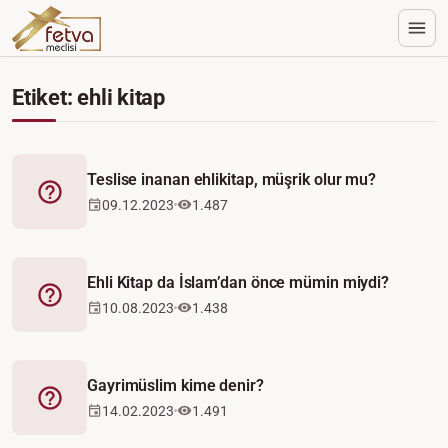
Etiket: ehli kitap
Teslise inanan ehlikitap, müşrik olur mu?
Fetva
09.12.2023
1.487
Ehli Kitap da İslam’dan önce mümin miydi?
Fetva
10.08.2023
1.438
Gayrimüslim kime denir?
Fetva
14.02.2023
1.491