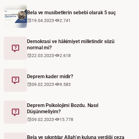
Video
Bela ve musibetlerin sebebi olarak 5 suç
19.04.2023
2.741
Demokrasi ve hâkimiyet milletindir sözü
normal mi?
Fetva
22.03.2023
2.618
Deprem kader midir?
Fetva
09.02.2023
9.583
Deprem Psikolojimi Bozdu. Nasıl
Düşünmeliyim?
Fetva
09.02.2023
15.778
Bela ve sıkıntılar Allah’ın kuluna verdiği ceza