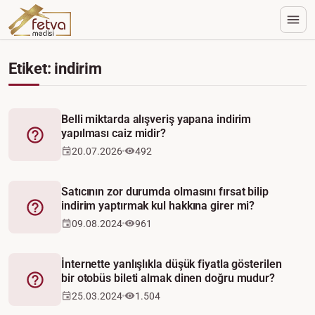
Etiket: indirim
Belli miktarda alışveriş yapana indirim
yapılması caiz midir?
Fetva
20.07.2026
492
Satıcının zor durumda olmasını fırsat bilip
indirim yaptırmak kul hakkına girer mi?
Fetva
09.08.2024
961
İnternette yanlışlıkla düşük fiyatla gösterilen
bir otobüs bileti almak dinen doğru mudur?
Fetva
25.03.2024
1.504