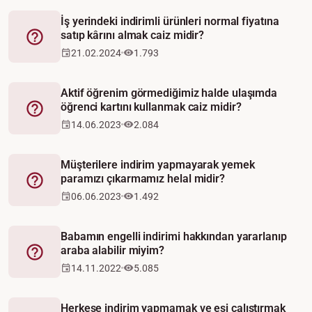
İş yerindeki indirimli ürünleri normal fiyatına
satıp kârını almak caiz midir?
Fetva
21.02.2024
1.793
Aktif öğrenim görmediğimiz halde ulaşımda
öğrenci kartını kullanmak caiz midir?
Fetva
14.06.2023
2.084
Müşterilere indirim yapmayarak yemek
paramızı çıkarmamız helal midir?
Fetva
06.06.2023
1.492
Babamın engelli indirimi hakkından yararlanıp
araba alabilir miyim?
Fetva
14.11.2022
5.085
Herkese indirim yapmamak ve eşi çalıştırmak