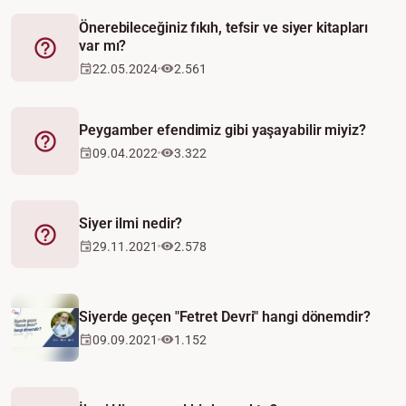
Önerebileceğiniz fıkıh, tefsir ve siyer kitapları
var mı?
Fetva
22.05.2024
2.561
Peygamber efendimiz gibi yaşayabilir miyiz?
Fetva
09.04.2022
3.322
Siyer ilmi nedir?
Fetva
29.11.2021
2.578
Siyerde geçen "Fetret Devri" hangi dönemdir?
09.09.2021
1.152