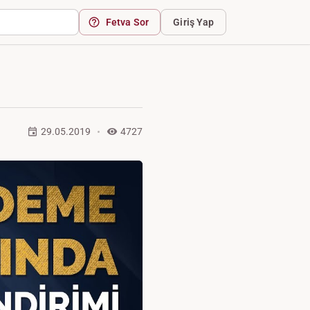
Fetva Sor
Giriş Yap
29.05.2019
4727