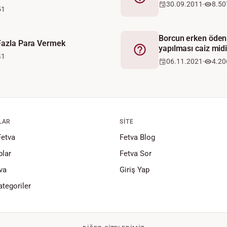
Fetva
30.09.2011
8.50
51
Borcun erken öden
 Fazla Para Vermek
yapılması caiz midi
Fetva
41
06.11.2021
4.20
LAR
SITE
Fetva
Fetva Blog
lar
Fetva Sor
va
Giriş Yap
tegoriler