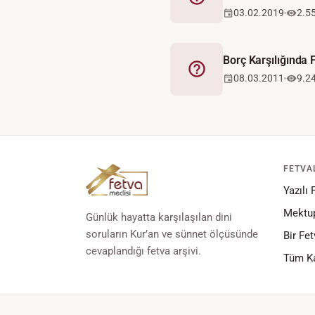
Fetva
03.02.2019
2.5
Borç Karşılığında
Fetva
08.03.2011
9.2
FETVA
Yazılı 
Mektup
Günlük hayatta karşılaşılan dini
soruların Kur’an ve sünnet ölçüsünde
Bir Fet
cevaplandığı fetva arşivi.
Tüm Ka