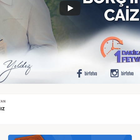
YAN
ız