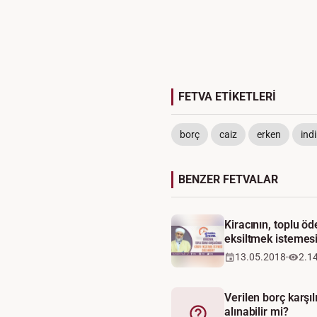
FETVA ETİKETLERİ
borç
caiz
erken
ind
BENZER FETVALAR
Kiracının, toplu öd
eksiltmek istemesi
13.05.2018
2.1
Verilen borç karşı
alınabilir mi?