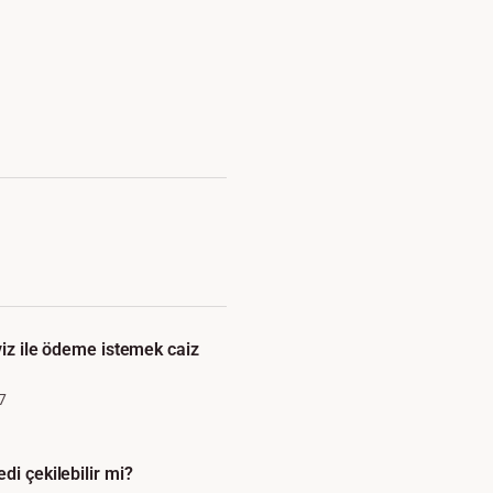
viz ile ödeme istemek caiz
7
di çekilebilir mi?