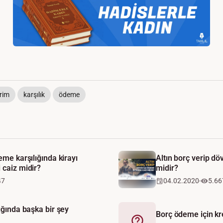
irim
karşılık
ödeme
eme karşılığında kirayı
Altın borç verip dö
 caiz midir?
midir?
47
04.02.2020
5.66
lığında başka bir şey
Borç ödeme için kre