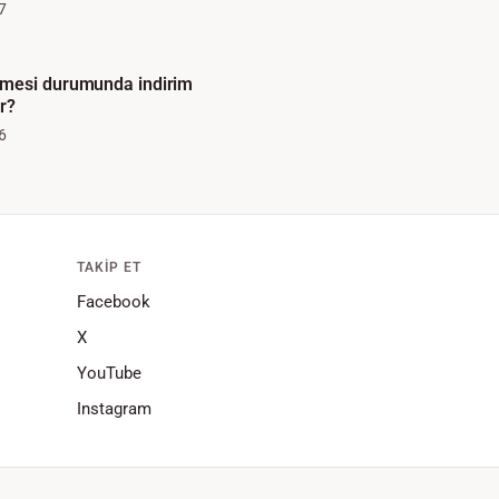
7
mesi durumunda indirim
r?
6
TAKIP ET
Facebook
X
YouTube
Instagram