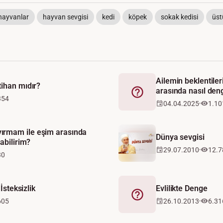
hayvanlar
hayvan sevgisi
kedi
köpek
sokak kedisi
üst
Ailemin beklentiler
tihan mıdır?
arasında nasıl den
Fetva
354
04.04.2025
1.10
rmam ile eşim arasında
Dünya sevgisi
abilirim?
29.07.2010
12.7
30
 İsteksizlik
Evlilikte Denge
Fetva
605
26.10.2013
6.31