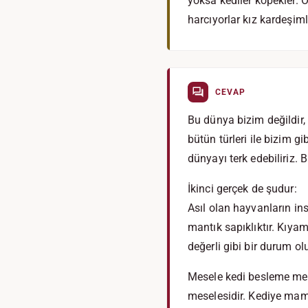
yoksa kediler köpekler. O
harcıyorlar kız kardeşim
CEVAP
Bu dünya bizim değildir, 
bütün türleri ile bizim g
dünyayı terk edebiliriz. B
İkinci gerçek de şudur:
Asıl olan hayvanların ins
mantık sapıklıktır. Kıy
değerli gibi bir durum o
Mesele kedi besleme mese
meselesidir. Kediye mama