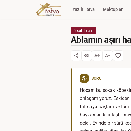
Yazılı Fetva
Mektuplar
Yazılı Fetva
Ablamın aşırı ha
SORU
Hocam bu sokak köpekler
anlaşamıyoruz. Eskiden b
tutmaya başladı ve tüm 
hayvanları kısırlaştırma
geldi. Evinde bir sürü k