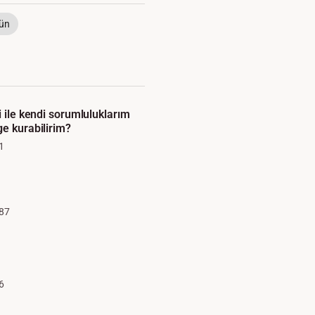
ün
i ile kendi sorumluluklarım
ge kurabilirim?
1
87
6