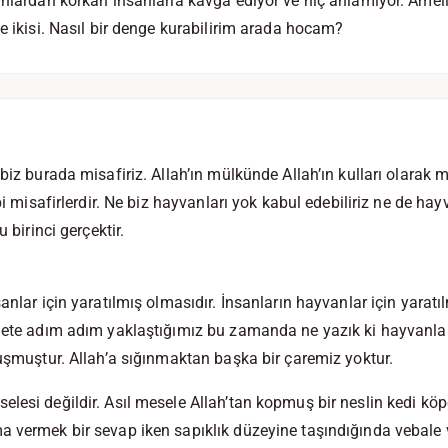
nlardan korkan insanlarla kavga ediyor ve hiç anlamıyor. Ameliya
le ikisi. Nasıl bir denge kurabilirim arada hocam?
biz burada misafiriz. Allah’ın mülkünde Allah’ın kulları olarak 
ibi misafirlerdir. Ne biz hayvanları yok kabul edebiliriz ne de h
u birinci gerçektir.
anlar için yaratılmış olmasıdır. İnsanların hayvanlar için yaratıl
amete adım adım yaklaştığımız bu zamanda ne yazık ki hayvanl
luşmuştur. Allah’a sığınmaktan başka bir çaremiz yoktur.
lesi değildir. Asıl mesele Allah’tan kopmuş bir neslin kedi köp
 vermek bir sevap iken sapıklık düzeyine taşındığında vebale 