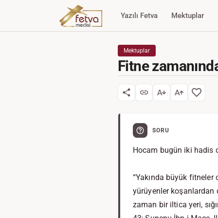
Yazılı Fetva
Mektuplar
Mektuplar
Fitne zamanınd
SORU
Hocam bugün iki hadis o
“Yakında büyük fitneler o
yürüyenler koşanlardan d
zaman bir iltica yeri, s