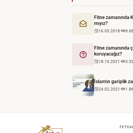
Fitne zamanında K
mıyız?
Mektup
16.05.2018
8.6
Fitne zamanında ço
koruyacağız?
Fetva
18.10.2021
3.3
İslam'ın gariplik 
24.02.2021
1.8
FETVA