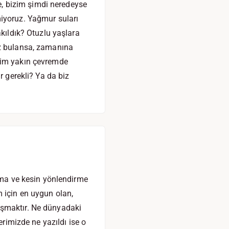
, bizim şimdi neredeyse
miyoruz. Yağmur suları
akıldık? Otuzlu yaşlara
iz bulansa, zamanına
enim yakın çevremde
r gerekli? Ya da biz
ltma ve kesin yönlendirme
 için en uygun olan,
ışmaktır. Ne dünyadaki
erimizde ne yazıldı ise o