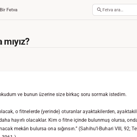
Bir Fetva
Fetva ara…
a mıyız?
kudum ve bunun üzerine size birkaç soru sormak istedim.
lacak, o fitnelerde (yerinde) oturanlar ayaktakilerden, ayaktaki
aha hayırlı olacaklar. Kim o fitne içinde bulunmuş olursa, on
ığınacak mekân bulursa ona sığınsın.”
(Sahihu’l-Buhari VIII, 92; Tef