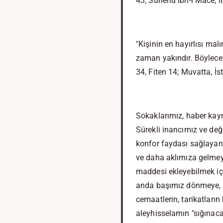
43; Sunenu İbn-i Mace, II
"Kişinin en hayırlısı mal
zaman yakındır. Böylece d
34, Fiten 14; Muvatta, İs
Sokaklarımız, haber kay
Sürekli inancımız ve değe
konfor faydası sağlayan 
ve daha aklımıza gelmeye
maddesi ekleyebilmek iç
anda başımız dönmeye, k
cemaatlerin, tarikatların
aleyhisselamın "sığınaca