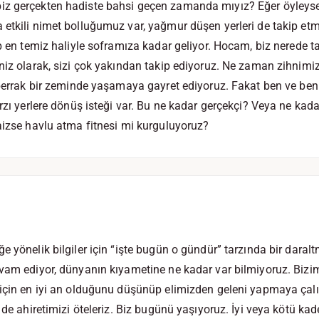
z gerçekten hadiste bahsi geçen zamanda mıyız? Eğer öyleyse
etkili nimet bolluğumuz var, yağmur düşen yerleri de takip et
up en temiz haliyle soframıza kadar geliyor. Hocam, biz nerede t
iniz olarak, sizi çok yakından takip ediyoruz. Ne zaman zihnim
e berrak bir zeminde yaşamaya gayret ediyoruz. Fakat ben ve b
rzı yerlere dönüş isteği var. Bu ne kadar gerçekçi? Veya ne kada
aizse havlu atma fitnesi mi kurguluyoruz?
e yönelik bilgiler için “işte bugün o gündür” tarzında bir dara
vam ediyor, dünyanın kıyametine ne kadar var bilmiyoruz. Bizim
 için en iyi an olduğunu düşünüp elimizden geleni yapmaya çal
 de ahiretimizi öteleriz. Biz bugünü yaşıyoruz. İyi veya kötü kad