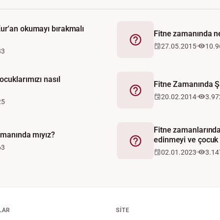
ur'an okumayı bırakmalı
Fitne zamanında ne
Fetva
27.05.2015
10.9
83
cuklarımızı nasıl
Fitne Zamanında Ş
Fetva
20.02.2014
3.97
25
Fitne zamanlarınd
zamanında mıyız?
edinmeyi ve çocuk 
Fetva
63
02.01.2023
3.14
LAR
SITE