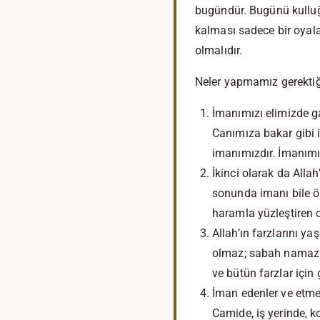
bugündür. Bugünü kulluğu
kalması sadece bir oyala
olmalıdır.
Neler yapmamız gerektiğin
İmanımızı elimizde g
Canımıza bakar gibi
imanımızdır. İmanım
İkinci olarak da Allah
sonunda imanı bile ör
haramla yüzleştiren 
Allah’ın farzlarını y
olmaz; sabah namazı 
ve bütün farzlar için 
İman edenler ve etme
Camide, iş yerinde, 