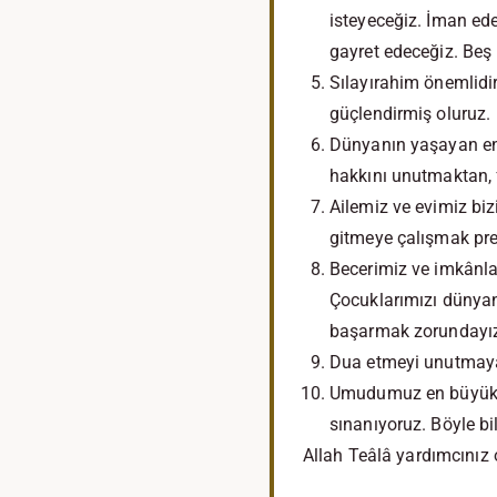
isteyeceğiz. İman ede
gayret edeceğiz. Beş 
Sılayırahim önemlidir
güçlendirmiş oluruz.
Dünyanın yaşayan en 
hakkını unutmaktan, 
Ailemiz ve evimiz bi
gitmeye çalışmak pren
Becerimiz ve imkânla
Çocuklarımızı dünyan
başarmak zorundayı
Dua etmeyi unutmayac
Umudumuz en büyük de
sınanıyoruz. Böyle b
Allah Teâlâ yardımcınız 