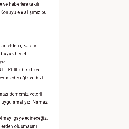
ve haberlere takılı
 Konuyu ele alışımız bu
n elden çıkabilir.
 büyük hedefi
yız.
. Kirlilik biriktikçe
tevbe edeceğiz ve bizi
amazı dememiz yeterli
ve uygulamalıyız. Namaz
olmayı gaye edineceğiz.
nlerden oluşmasını