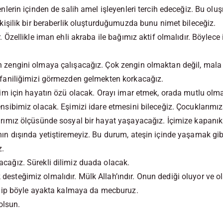
nlerin içinden de salih amel işleyenleri tercih edeceğiz. Bu ol
kişilik bir beraberlik oluşturduğumuzda bunu nimet bileceğiz.
. Özellikle iman ehli akraba ile bağımız aktif olmalıdır. Böylec
zengini olmaya çalışacağız. Çok zengin olmaktan değil, mala e
faniliğimizi görmezden gelmekten korkacağız.
zim için hayatın özü olacak. Orayı imar etmek, orada mutlu olm
sibimiz olacak. Eşimizi idare etmesini bileceğiz. Çocuklarımıza
rımız ölçüsünde sosyal bir hayat yaşayacağız. İçimize kapanı
ın dışında yetiştiremeyiz. Bu durum, ateşin içinde yaşamak gi
z.
ağız. Sürekli dilimiz duada olacak.
steğimiz olmalıdır. Mülk Allah’ındır. Onun dediği oluyor ve o
ilip böyle ayakta kalmaya da mecburuz.
olsun.