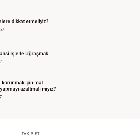
lere dikkat etmeliyiz?
67
ahsi İşlerle Uğraşmak
2
a korunmak için mal
yapmayı azaltmalı mıyız?
7
TAKIP ET