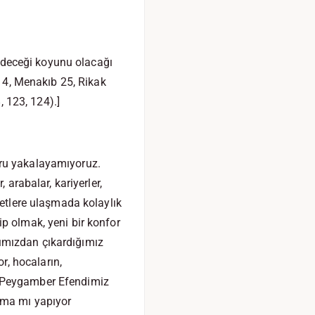
p edeceği koyunu olacağı
 14, Menakıb 25, Rikak
, 123, 124).]
uru yakalayamıyoruz.
 arabalar, kariyerler,
metlere ulaşmada kolaylık
p olmak, yeni bir konfor
ımızdan çıkardığımız
, hocaların,
or. Peygamber Efendimiz
ltma mı yapıyor