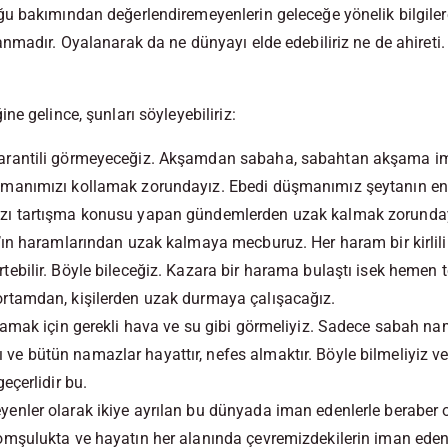
 bakımından değerlendiremeyenlerin geleceğe yönelik bilgilere 
nmadır. Oyalanarak da ne dünyayı elde edebiliriz ne de ahireti.
e gelince, şunları söyleyebiliriz:
arantili görmeyeceğiz. Akşamdan sabaha, sabahtan akşama ima
 imanımızı kollamak zorundayız. Ebedi düşmanımız şeytanın en
ızı tartışma konusu yapan gündemlerden uzak kalmak zorunda
’ın haramlarından uzak kalmaya mecburuz. Her haram bir kirliliktir
tebilir. Böyle bileceğiz. Kazara bir harama bulaştı isek hemen 
ortamdan, kişilerden uzak durmaya çalışacağız.
aşamak için gerekli hava ve su gibi görmeliyiz. Sadece sabah n
ve bütün namazlar hayattır, nefes almaktır. Böyle bilmeliyiz 
geçerlidir bu.
yenler olarak ikiye ayrılan bu dünyada iman edenlerle beraber 
komşulukta ve hayatın her alanında çevremizdekilerin iman ede