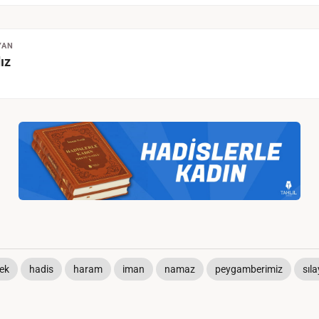
YAN
ız
ek
hadis
haram
iman
namaz
peygamberimiz
sıl