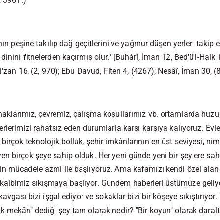
, 3961.)
ının peşine takılıp dağ geçitlerini ve yağmur düşen yerleri taki
inini fitnelerden kaçırmış olur."
[Buhârî, İman 12, Bed'ü'l-Halk
ti'zan 16, (2, 970); Ebu Davud, Fiten 4, (4267); Nesâî, İman 30, (8
naklarımız, çevremiz, çalışma koşullarımız vb. ortamlarda huz
rlerimizi rahatsız eden durumlarla karşı karşıya kalıyoruz. Evler,
birçok teknolojik bolluk, şehir imkânlarının en üst seviyesi, ni
n birçok şeye sahip olduk. Her yeni günde yeni bir şeylere sahi
in mücadele azmi ile başlıyoruz. Ama kafamızı kendi özel alan
albimiz sıkışmaya başlıyor. Gündem haberleri üstümüze geliyor
 kavgası bizi işgal ediyor ve sokaklar bizi bir köşeye sıkıştırıy
k mekân" dediği şey tam olarak nedir? "Bir koyun" olarak dara