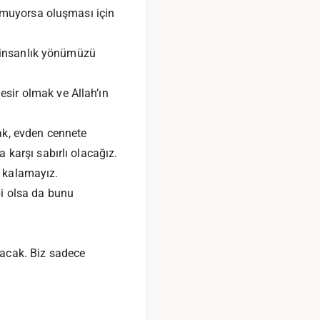
uşmuyorsa oluşması için
e insanlık yönümüzü
sir olmak ve Allah’ın
ak, evden cennete
 karşı sabırlı olacağız.
k kalamayız.
bi olsa da bunu
lacak. Biz sadece