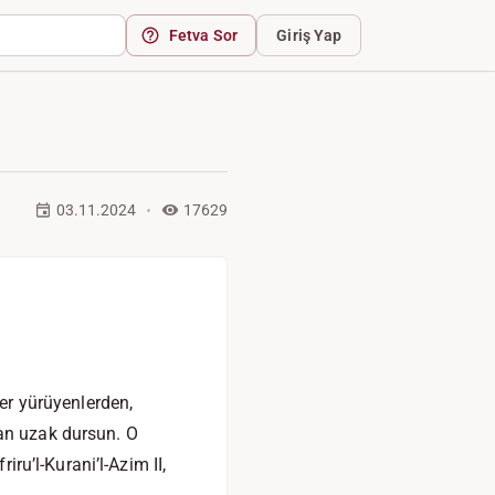
Fetva Sor
Giriş Yap
03.11.2024
17629
ler yürüyenlerden,
dan uzak dursun. O
riru’l-Kurani’l-Azim II,