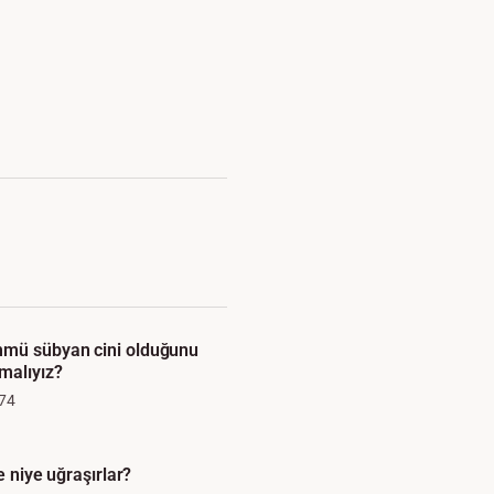
mü sübyan cini olduğunu
malıyız?
74
e niye uğraşırlar?