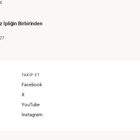
4
z İpliğin Birbirinden
27
TAKIP ET
Facebook
X
YouTube
Instagram