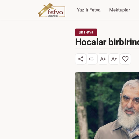
Yazılı Fetva
Mektuplar
Bir Fetva
Hocalar birbirin