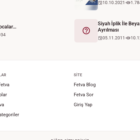
10.10.2021
1.78
Siyah İplik İle Beya
hocalar…
Ayrılması
Fetva
934
05.11.2011
10.1
LAR
SITE
Fetva
Fetva Blog
lar
Fetva Sor
va
Giriş Yap
tegoriler