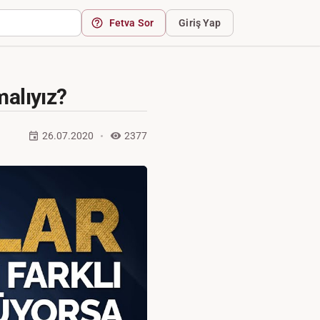
Fetva Sor
Giriş Yap
malıyız?
26.07.2020
2377