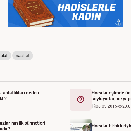
htilaf
nasihat
a anlattıkları neden
Hocalar eşimde üm
klı?
söylüyorlar, ne yap
Fetva
08.05.2015
20.8
zlarının ilk sünnetleri
Hocalar birbirleriyl
mıdır?