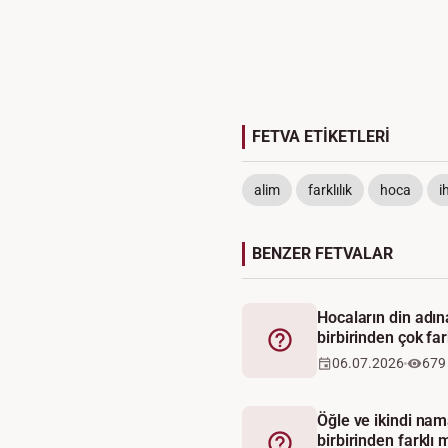
FETVA ETİKETLERİ
alim
farklılık
hoca
i
BENZER FETVALAR
Hocaların din adın
birbirinden çok far
Fetva
06.07.2026
679
Öğle ve ikindi nama
birbirinden farklı 