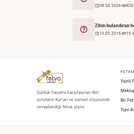
Fetva
08.04.2026
826
Zihin bulandıran 
Fetva
10.05.2016
10.
FETVA
Yazılı 
Mektup
Günlük hayatta karşılaşılan dini
soruların Kur’an ve sünnet ölçüsünde
Bir Fet
cevaplandığı fetva arşivi.
Tüm Ka