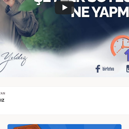
YAN
ız