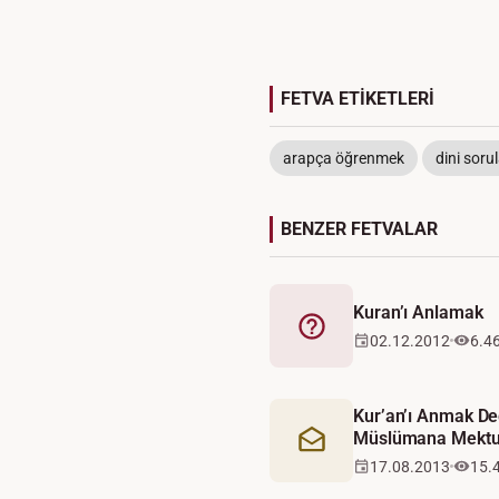
FETVA ETİKETLERİ
arapça öğrenmek
dini soru
BENZER FETVALAR
Kuran’ı Anlamak
Fetva
02.12.2012
6.4
Kur’an’ı Anmak De
Müslümana Mekt
Mektup
17.08.2013
15.