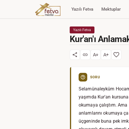
Yazılı Fetva
Mektuplar
Yazılı Fetva
Kur'an'ı Anlama
SORU
Selamünaleyküm Hocam. B
yaşımda Kur'an kursuna
okumaya çalıştım. Ama a
anlamlarını okumaya çal
üçgeninde buna pek imk