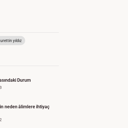
urettin yıldız
rasındaki Durum
3
in neden âlimlere ihtiyaç
2