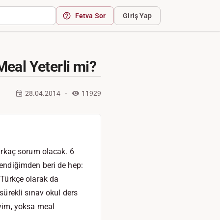
Fetva Sor
Giriş Yap
eal Yeterli mi?
28.04.2014
11929
irkaç sorum olacak. 6
endiğimden beri de hep:
Türkçe olarak da
ürekli sınav okul ders
yim, yoksa meal