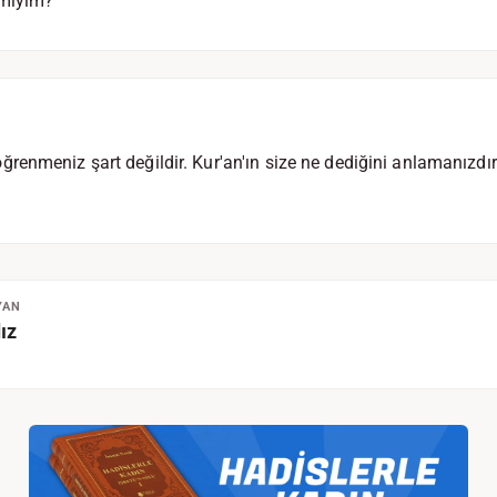
 miyim?
enmeniz şart değildir. Kur'an'ın size ne dediğini anlamanızdı
YAN
ız