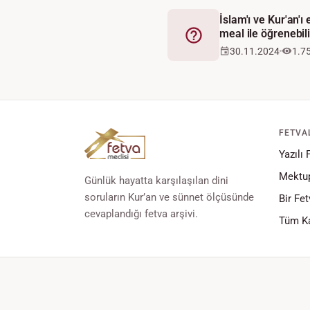
İslam'ı ve Kur'an'ı
meal ile öğrenebil
Fetva
30.11.2024
1.7
FETVA
Yazılı 
Mektup
Günlük hayatta karşılaşılan dini
soruların Kur’an ve sünnet ölçüsünde
Bir Fet
cevaplandığı fetva arşivi.
Tüm Ka