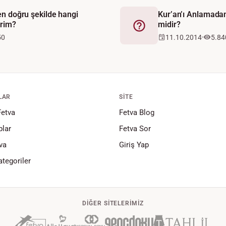
 en doğru şekilde hangi
Kur’an’ı Anlamadan
irim?
midir?
Fetva
50
11.10.2014
5.84
LAR
SITE
Fetva
Fetva Blog
lar
Fetva Sor
va
Giriş Yap
tegoriler
DIĞER SITELERIMIZ