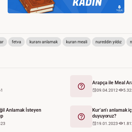
lar
fetva
kuranı anlamak
kuran meali
nureddin yıldız
n
Arapça ile Meal A
Fetva
61
09.04.2012
5.32
ğil Anlamak İsteyen
Kur’an’ı anlamak iç
up
duyuyoruz?
Fetva
423
19.01.2023
1.81