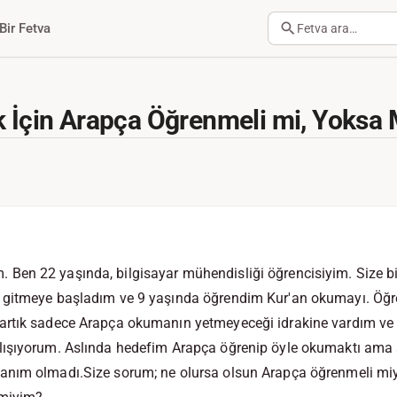
Bir Fetva
Fetva ara…
k İçin Arapça Öğrenmeli mi, Yoksa M
en 22 yaşında, bilgisayar mühendisliği öğrencisiyim. Size b
 gitmeye başladım ve 9 yaşında öğrendim Kur'an okumayı. Öğr
rtık sadece Arapça okumanın yetmeyeceği idrakine vardım ve 
ışıyorum. Aslında hedefim Arapça öğrenip öyle okumaktı ama s
anım olmadı.Size sorum; ne olursa olsun Arapça öğrenmeli mi