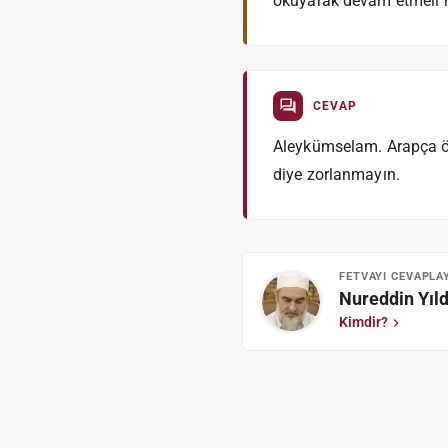
okuyarak devam etmeli
CEVAP
Aleykümselam. Arapça öğr
diye zorlanmayın.
FETVAYI CEVAPLA
Nureddin Yıld
Kimdir?