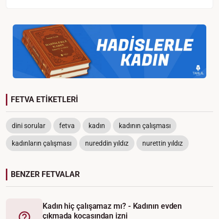
FETVA ETİKETLERİ
dini sorular
fetva
kadın
kadının çalışması
kadınların çalışması
nureddin yıldız
nurettin yıldız
BENZER FETVALAR
Kadın hiç çalışamaz mı? - Kadının evden
çıkmada kocasından izni