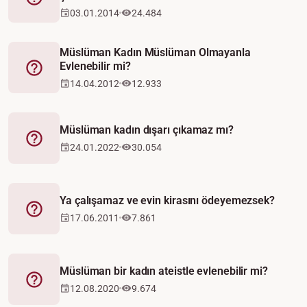
Fetva
03.01.2014
24.484
Müslüman Kadın Müslüman Olmayanla
Evlenebilir mi?
Fetva
14.04.2012
12.933
Müslüman kadın dışarı çıkamaz mı?
Fetva
24.01.2022
30.054
Ya çalışamaz ve evin kirasını ödeyemezsek?
Fetva
17.06.2011
7.861
Müslüman bir kadın ateistle evlenebilir mi?
Fetva
12.08.2020
9.674