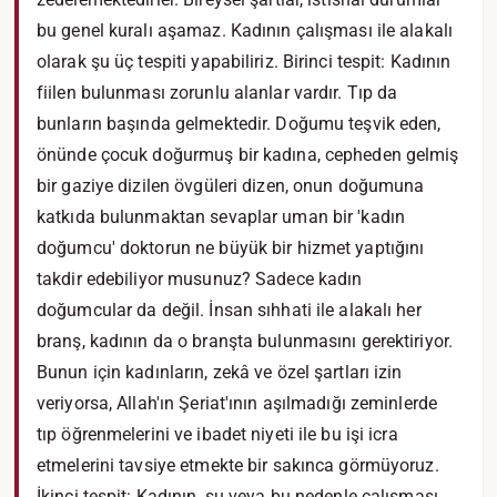
bu genel kuralı aşamaz. Kadının çalışması ile alakalı
olarak şu üç tespiti yapabiliriz. Birinci tespit: Kadının
fiilen bulunması zorunlu alanlar vardır. Tıp da
bunların başında gelmektedir. Doğumu teşvik eden,
önünde çocuk doğurmuş bir kadına, cepheden gelmiş
bir gaziye dizilen övgüleri dizen, onun doğumuna
katkıda bulunmaktan sevaplar uman bir 'kadın
doğumcu' doktorun ne büyük bir hizmet yaptığını
takdir edebiliyor musunuz? Sadece kadın
doğumcular da değil. İnsan sıhhati ile alakalı her
branş, kadının da o branşta bulunmasını gerektiriyor.
Bunun için kadınların, zekâ ve özel şartları izin
veriyorsa, Allah'ın Şeriat'ının aşılmadığı zeminlerde
tıp öğrenmelerini ve ibadet niyeti ile bu işi icra
etmelerini tavsiye etmekte bir sakınca görmüyoruz.
İkinci tespit: Kadının, şu veya bu nedenle çalışması