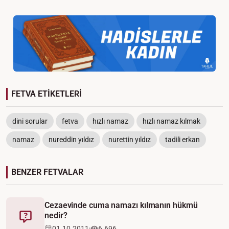
FETVA ETİKETLERİ
dini sorular
fetva
hızlı namaz
hızlı namaz kılmak
namaz
nureddin yıldız
nurettin yıldız
tadili erkan
BENZER FETVALAR
Cezaevinde cuma namazı kılmanın hükmü
nedir?
Fetva
01.10.2011
6.696