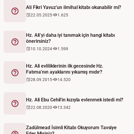
Ali Fikri Yavuz’un ilmihal kitabı okunabilir mi?
Fetva
22.05.2025
1.625
Hz. Ali’yi daha iyi tanımak için hangi kitabı
önerirsiniz?
Fetva
10.10.2024
1.599
Hz. Ali evliliklerinin ilk gecesinde Hz.
Fatıma’nın ayaklarını yıkamış mıdır?
Fetva
28.09.2015
14.520
Hz. Ali Ebu Cehil'in kızıyla evlenmek istedi mi?
Fetva
22.08.2020
13.342
Zadülmead İsimli Kitabı Okuyorum Tavsiye
Eder Misiniz?