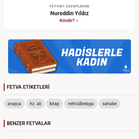
FETVAYI CEVAPLAYAN
Nureddin Yıldız
Kimdir?
FETVA ETİKETLERİ
arapça
hz. ali
kitap
nehcülbelaga
sahabe
BENZER FETVALAR