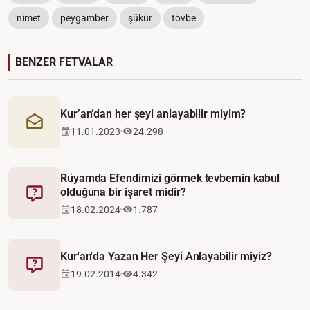
nimet
peygamber
şükür
tövbe
BENZER FETVALAR
Kur’an’dan her şeyi anlayabilir miyim?
Mektup
11.01.2023
24.298
Rüyamda Efendimizi görmek tevbemin kabul
olduğuna bir işaret midir?
Fetva
18.02.2024
1.787
Kur'an'da Yazan Her Şeyi Anlayabilir miyiz?
Fetva
19.02.2014
4.342