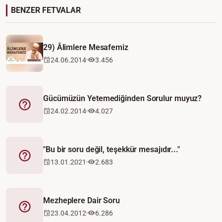
BENZER FETVALAR
29) Âlimlere Mesafemiz
24.06.2014
3.456
Gücümüzün Yetemediğinden Sorulur muyuz?
Fetva
24.02.2014
4.027
"Bu bir soru değil, teşekkür mesajıdır..."
Fetva
13.01.2021
2.683
Mezheplere Dair Soru
Fetva
23.04.2012
6.286