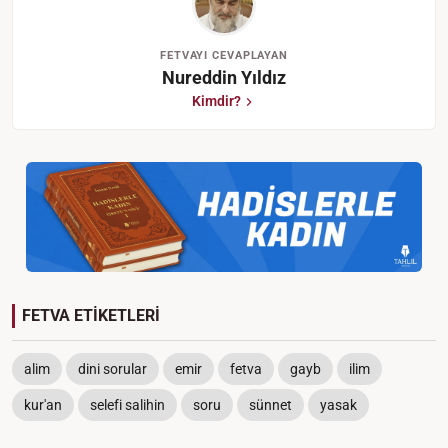
FETVAYI CEVAPLAYAN
Nureddin Yıldız
Kimdir?
FETVA ETİKETLERİ
alim
dini sorular
emir
fetva
gayb
ilim
kur'an
selefi salihin
soru
sünnet
yasak