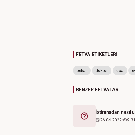
FETVA ETİKETLERİ
bekar
doktor
dua
ev
BENZER FETVALAR
İstimnadan nasıl u
Fetva
26.04.2022
9.3