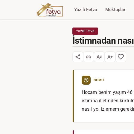
Yazılı Fetva
Mektuplar
Yazılı Fetva
İstimnadan nasıl
SORU
Hocam benim yaşım 46 ve
istimna illetinden kurt
nasıl yol izlemem gerek