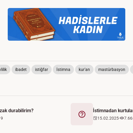
lilik
ibadet
istiğfar
İstimna
kur'an
mastürbasyon
zak durabilirim?
İstimnadan kurtul
Fetva
19
15.02.2025
7.66