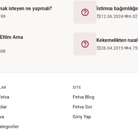
mak isteyen ne yapmalı?
İstimna bağımlılığı
Fetva
199
12.06.2024
6.02
 Ettim Ama
Kekemelikten nasıl 
Fetva
26.04.2015
4.75
508
LAR
SITE
Fetva
Fetva Blog
lar
Fetva Sor
va
Giriş Yap
tegoriler