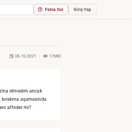
Fetva Sor
Giriş Yap
06.10.2021
17680
ç zina etmedim ancak
Bu bırakma aşamasında
eni affeder mi?