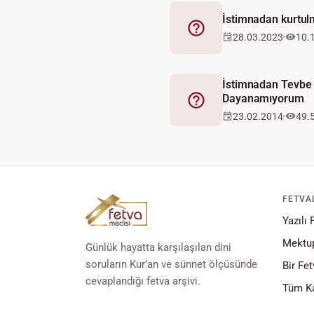
İstimnadan kurtul
Fetva
28.03.2023
10.
İstimnadan Tevbe
Dayanamıyorum
Fetva
23.02.2014
49.
FETVA
Yazılı 
Mektup
Günlük hayatta karşılaşılan dini
soruların Kur’an ve sünnet ölçüsünde
Bir Fet
cevaplandığı fetva arşivi.
Tüm Ka